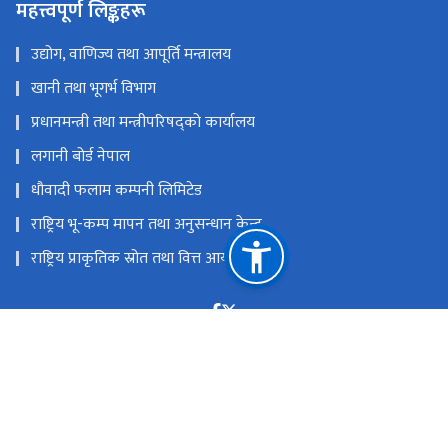
महत्त्वपूर्ण लिङ्कहरू
उद्योग, वाणिज्य तथा आपूर्ति मन्त्रालय
खानी तथा भूगर्भ विभाग
प्रधानमन्त्री तथा मन्त्रीपरिषद्को कार्यालय
लगानी बोर्ड नेपाल
धौवादी फलाम कम्पनी लिमिटेड
राष्ट्रिय भू-कम्प मापन तथा अनुसन्धान केन्द्र
राष्ट्रिय प्राकृतिक स्रोत तथा वित्त आयोग
लैनचौर, काठमाण्डौ, नेपाल
info@petroleumnepal.gov.np
०१-४५१०६०५,०१-४५१३५४१