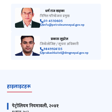
धर्म राज खड्का
निमित्त परियोजना प्रमुख
01-4510605
info@petroleumnepal.gov.np
प्रकास लुइटेल
जियोलोजिष्ट / सूचना अधिकारी
9849924135
prakashluitel@dmgnepal.gov.np
हाइलाइटहरू
पेट्रोलियम नियमावली, २०४१
१३ साउन, २०८३