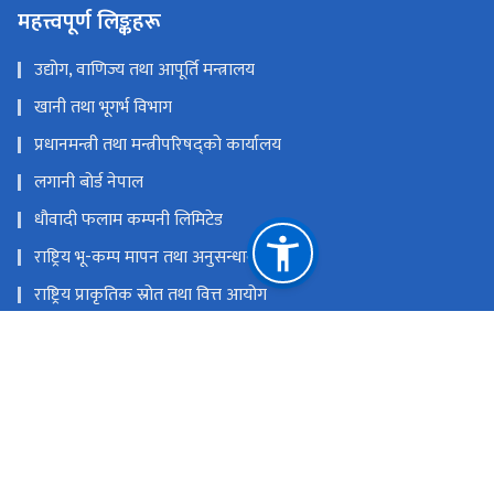
महत्त्वपूर्ण लिङ्कहरू
उद्योग, वाणिज्य तथा आपूर्ति मन्त्रालय
खानी तथा भूगर्भ विभाग
प्रधानमन्त्री तथा मन्त्रीपरिषद्को कार्यालय
लगानी बोर्ड नेपाल
धौवादी फलाम कम्पनी लिमिटेड
राष्ट्रिय भू-कम्प मापन तथा अनुसन्धान केन्द्र
राष्ट्रिय प्राकृतिक स्रोत तथा वित्त आयोग
लैनचौर, काठमाण्डौ, नेपाल
info@petroleumnepal.gov.np
०१-४५१०६०५,०१-४५१३५४१